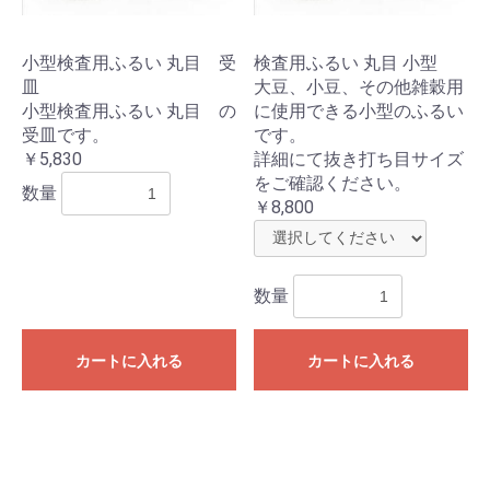
小型検査用ふるい 丸目 受
検査用ふるい 丸目 小型
皿
大豆、小豆、その他雑穀用
小型検査用ふるい 丸目 の
に使用できる小型のふるい
受皿です。
です。
￥5,830
詳細にて抜き打ち目サイズ
をご確認ください。
数量
￥8,800
お買い物を続ける
カートへ進む
数量
カートに入れる
カートに入れる