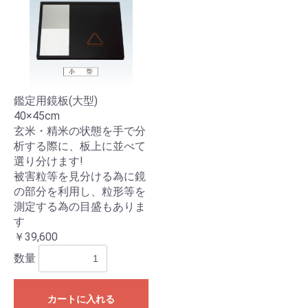
お買い物を続ける
カートへ進む
鑑定用鏡板(大型)
40×45cm
玄米・精米の状態を手で分
析する際に、板上に並べて
選り分けます!
被害粒等を見分ける為に鏡
の部分を利用し、粒形等を
測定する為の目盛もありま
す
￥39,600
数量
カートに入れる