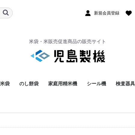
新規会員登録
米袋・米販売促進商品の販売サイト
米袋
のし餅袋
家庭用精米機
シール機
検査器具
透明無地
乳白色無地
茶クラフト 窓無
茶クラフト 窓有
機械のし餅袋
手のし餅袋
検査用ふ
二重管穀
穀刺（改
平型穀刺
粒数計算
カルトン
鑑定用鏡
試料均分
見取箱
その他