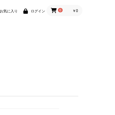
0
￥0
お気に入り
ログイン
るい
刺
良型）
板
板
器
小型縦目 φ12㎝
小型丸目 φ17㎝
大型ふるいタテ目 φ34
大型ふるい丸目
㎝
φ34cm