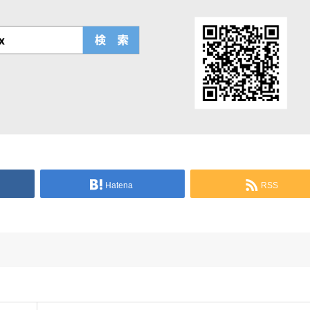
Hatena
RSS