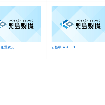
 配置変え
石抜機 ＡＡー３