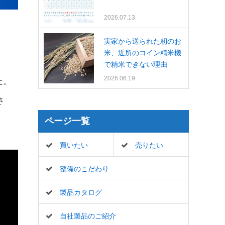
2026.07.13
実家から送られた籾のお
米、近所のコイン精米機
で精米できない理由
2026.06.19
た。
さ
ページ一覧
買いたい
売りたい
整備のこだわり
製品カタログ
自社製品のご紹介