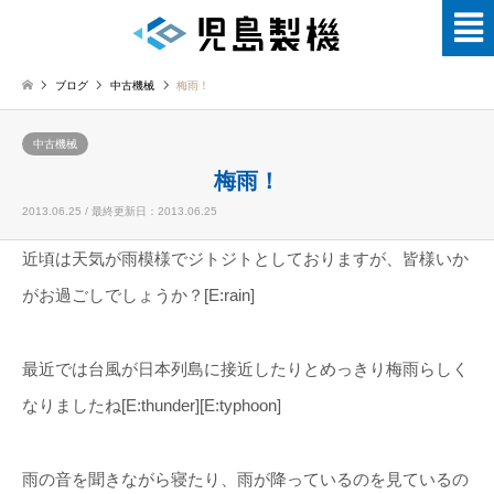
ブログ
中古機械
梅雨！
中古機械
梅雨！
2013.06.25 / 最終更新日：2013.06.25
近頃は天気が雨模様でジトジトとしておりますが、皆様いか
がお過ごしでしょうか？[E:rain]
最近では台風が日本列島に接近したりとめっきり梅雨らしく
なりましたね[E:thunder][E:typhoon]
雨の音を聞きながら寝たり、雨が降っているのを見ているの