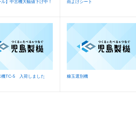
ール】中古機大幅値下げ中！
雨よけシート
機TC-5 入荷しました
糠玉選別機