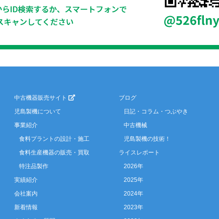
中古機器販売サイト
ブログ
児島製機について
日記・コラム・つぶやき
事業紹介
中古機械
食料プラントの設計・施工
児島製機の技術！
食料生産機器の販売・買取
ライスレポート
特注品製作
2026年
実績紹介
2025年
会社案内
2024年
新着情報
2023年