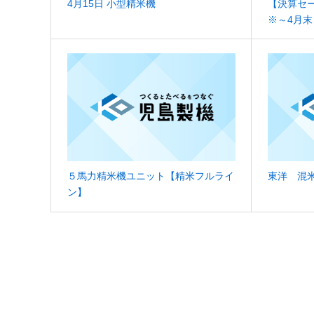
4月15日 小型精米機
【決算セ
※～4月末
５馬力精米機ユニット【精米フルライ
東洋 混米
ン】