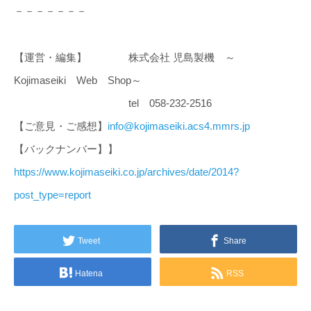
－－－－－－－
【運営・編集】 株式会社 児島製機 ～
Kojimaseiki Web Shop～
tel 058-232-2516
【ご意見・ご感想】
info@kojimaseiki.acs4.mmrs.jp
【バックナンバー】】
https://www.kojimaseiki.co.jp/archives/date/2014?
post_type=report
Tweet
Share
Hatena
RSS