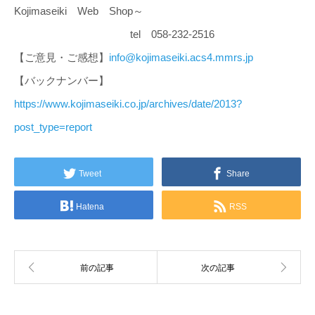
Kojimaseiki Web Shop～
tel 058-232-2516
【ご意見・ご感想】
info@kojimaseiki.acs4.mmrs.jp
【バックナンバー】
https://www.kojimaseiki.co.jp/archives/date/2013?
post_type=report
Tweet
Share
Hatena
RSS