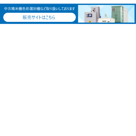
住所：〒502-0905
岐阜県岐阜市山吹町3丁目11番地
TEL：058-232-2516
FAX：058-233-8989
中古機器販売サイト
ブログ
児島製機について
日記・コラム・つぶやき
事業紹介
中古機械
食料プラントの設計・施工
児島製機の技術！
食料生産機器の販売・買取
ライスレポート